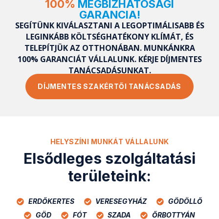
100%
MEGBÍZHATÓSÁGI
GARANCIA!
SEGÍTÜNK KIVÁLASZTANI A LEGOPTIMÁLISABB ÉS
LEGINKÁBB KÖLTSÉGHATÉKONY KLÍMÁT, ÉS
TELEPÍTJÜK AZ OTTHONÁBAN. MUNKÁNKRA
100% GARANCIÁT VÁLLALUNK. KÉRJE DÍJMENTES
TANÁCSADÁSUNKAT.
DÍJMENTES SZAKÉRTŐI TANÁCSADÁS
HELYSZÍNI MUNKÁT VÁLLALUNK
Elsődleges szolgáltatási
területeink:
ERDŐKERTES
VERESEGYHÁZ
GÖDÖLLŐ
GÖD
FÓT
SZADA
ŐRBOTTYÁN