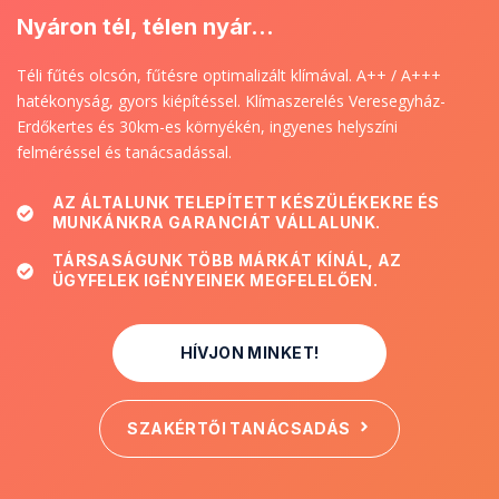
Nyáron tél, télen nyár...
Téli fűtés olcsón, fűtésre optimalizált klímával. A++ / A+++
hatékonyság, gyors kiépítéssel. Klímaszerelés Veresegyház-
Erdőkertes és 30km-es környékén, ingyenes helyszíni
felméréssel és tanácsadással.
AZ ÁLTALUNK TELEPÍTETT KÉSZÜLÉKEKRE ÉS
MUNKÁNKRA GARANCIÁT VÁLLALUNK.
TÁRSASÁGUNK TÖBB MÁRKÁT KÍNÁL, AZ
ÜGYFELEK IGÉNYEINEK MEGFELELŐEN.
HÍVJON MINKET!
SZAKÉRTŐI TANÁCSADÁS