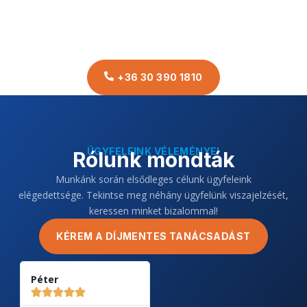
+36 30 390 1810
ÜGYFELEINK VÉLEMÉNYEI
Rólunk mondták
Munkánk során elsődleges célunk ügyfeleink
elégedettsége. Tekintse meg néhány ügyfelünk viszajelzését,
keressen minket bizalommal!
KÉREM A DÍJMENTES TANÁCSADÁST
Péter
Anikó
Pe