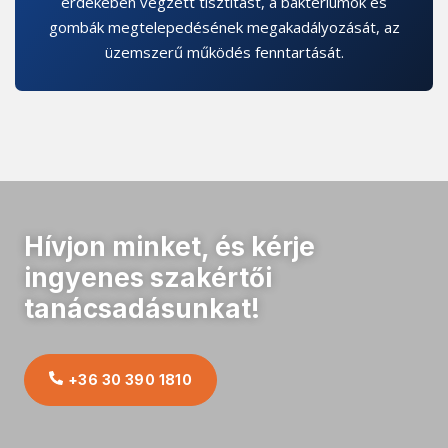
érdekében végzett tisztítást, a baktériumok és
gombák megtelepedésének megakadályozását, az
üzemszerű működés fenntartását.
Hívjon minket, és kérje
ingyenes szakértői
tanácsadásunkat!
+36 30 390 1810