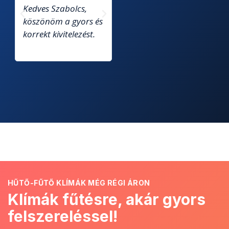
Kedves Szabolcs,
Kedves Szabolcs!
Na
köszönöm a gyors és
Köszönöm szépen, a
korrekt kivitelezést.
szép munkát is! Üdv.:
Anikó
HŰTŐ-FŰTŐ KLÍMÁK MÉG RÉGI ÁRON
Klímák fűtésre, akár gyors
felszereléssel!