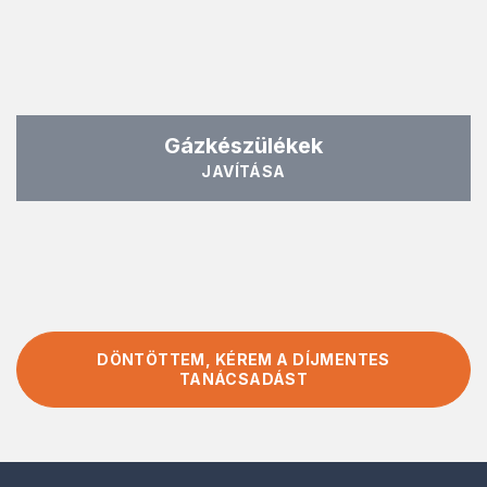
Gázkészülékek
JAVÍTÁSA
DÖNTÖTTEM, KÉREM A DÍJMENTES
TANÁCSADÁST