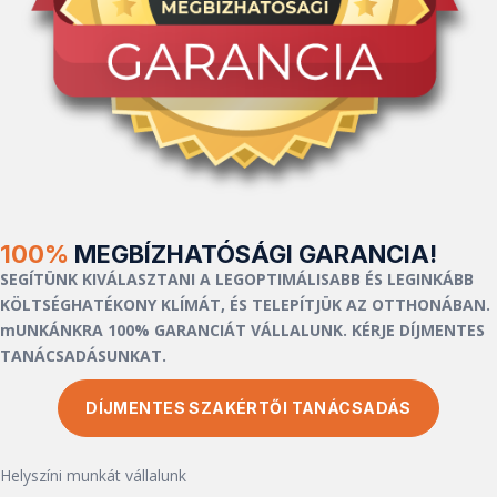
100%
MEGBÍZHATÓSÁGI GARANCIA!
SEGÍTÜNK KIVÁLASZTANI A LEGOPTIMÁLISABB ÉS LEGINKÁBB
KÖLTSÉGHATÉKONY KLÍMÁT, ÉS TELEPÍTJÜK AZ OTTHONÁBAN.
mUNKÁNKRA 100% GARANCIÁT VÁLLALUNK. KÉRJE DÍJMENTES
TANÁCSADÁSUNKAT.
DÍJMENTES SZAKÉRTŐI TANÁCSADÁS
Helyszíni munkát vállalunk