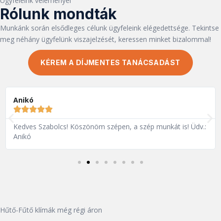
Ügyfeleink véleményei
Rólunk mondták
Munkánk során elsődleges célunk ügyfeleink elégedettsége. Tekintse
meg néhány ügyfelünk viszajelzését, keressen minket bizalommal!
KÉREM A DÍJMENTES TANÁCSADÁST
Anikó
Kedves Szabolcs! Köszönöm szépen, a szép munkát is! Üdv.:
Anikó
Hűtő-Fűtő klímák még régi áron