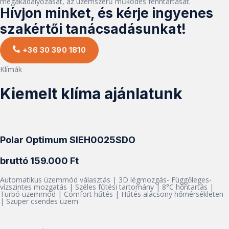
megakadályozását, az üzemszerű működés fenntartását.
Hívjon minket, és kérje ingyenes
szakértői tanácsadásunkat!
+36 30 390 1810
Klímák
Kiemelt klíma ajánlatunk
Polar Optimum SIEH0025SDO
bruttó 159.000 Ft
Automatikus üzemmód választás | 3D légmozgás- Függőleges-
vízszintes mozgatás | Széles fűtési tartomány | 8°C hőntartás |
Turbó üzemmód | Comfort hűtés | Hűtés alacsony hőmérsékleten
| Szuper csendes üzem