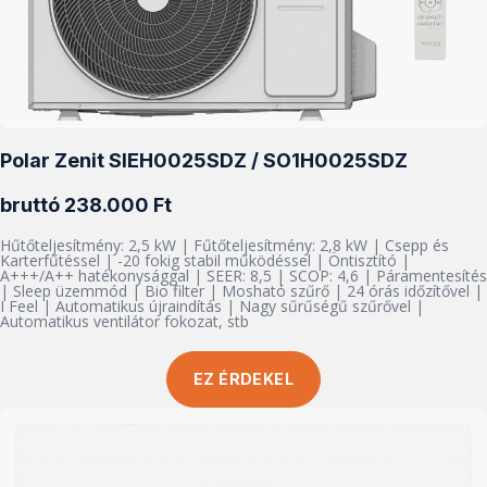
Polar Zenit SIEH0025SDZ / SO1H0025SDZ
bruttó 238.000 Ft
Hűtőteljesítmény: 2,5 kW | Fűtőteljesítmény: 2,8 kW | Csepp és
Karterfűtéssel | -20 fokig stabil működéssel | Öntisztító |
A+++/A++ hatékonysággal | SEER: 8,5 | SCOP: 4,6 | Páramentesítés
| Sleep üzemmód | Bio filter | Mosható szűrő | 24 órás időzítővel |
I Feel | Automatikus újraindítás | Nagy sűrűségű szűrővel |
Automatikus ventilátor fokozat, stb
EZ ÉRDEKEL