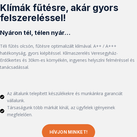
Klímák fűtésre, akár gyors
felszereléssel!
Nyáron tél, télen nyár...
Téli fűtés olcsón, fűtésre optimalizált klímával. A++ / A+++
hatékonyság, gyors kiépítéssel. Klímaszerelés Veresegyház-
Erdőkertes és 30km-es környékén, ingyenes helyszíni felméréssel és
tanácsadással.
Az általunk telepített készülékekre és munkánkra garanciát
vállalunk.
Társaságunk több márkát kínál, az ügyfelek igényeinek
megfelelően.
HÍVJON MINKET!