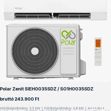
Polar Zenit SIEH0035SDZ / SO1H0035SDZ
bruttó 243.900 Ft
Hűtőteljesítmény: 3,5 kW | Fűtőteljesítmény: 3,8 kW | A+++/A++