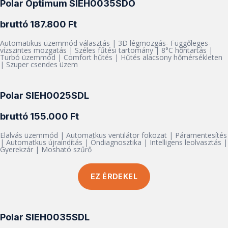
Polar Optimum SIEH0035SDO
bruttó 187.800 Ft
Automatikus üzemmód választás | 3D légmozgás- Függőleges-
vízszintes mozgatás | Széles fűtési tartomány | 8°C hőntartás |
Turbó üzemmód | Comfort hűtés | Hűtés alacsony hőmérsékleten
| Szuper csendes üzem
Polar SIEH0025SDL
bruttó 155.000 Ft
Elalvás üzemmód | Automatkus ventilátor fokozat | Páramentesítés
| Automatkus újraindítás | Öndiagnosztika | Intelligens leolvasztás |
Gyerekzár | Mosható szűrő
EZ ÉRDEKEL
Polar SIEH0035SDL