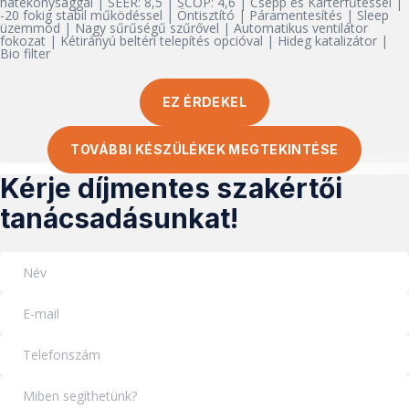
hatékonysággal | SEER: 8,5 | SCOP: 4,6 | Csepp és Karterfűtéssel |
-20 fokig stabil működéssel | Öntisztító | Páramentesítés | Sleep
üzemmód | Nagy sűrűségű szűrővel | Automatikus ventilátor
fokozat | Kétirányú beltéri telepítés opcióval | Hideg katalizátor |
Bio filter
EZ ÉRDEKEL
TOVÁBBI KÉSZÜLÉKEK MEGTEKINTÉSE
Kérje díjmentes szakértői
tanácsadásunkat!